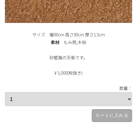
サイズ 幅90cm 高さ90cm 厚さ1.5cm
素材
もみ殻,木粉
砂壁風の天板です。
¥ 5,000(税抜き)
数量：